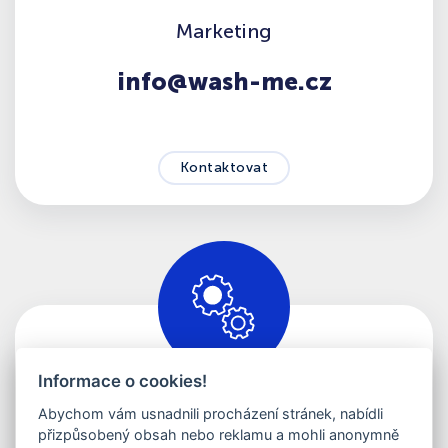
Marketing
info@wash-me.cz
Kontaktovat
Informace o cookies!
Martin Janča
Abychom vám usnadnili procházení stránek, nabídli
Správa a servis
přizpůsobený obsah nebo reklamu a mohli anonymně