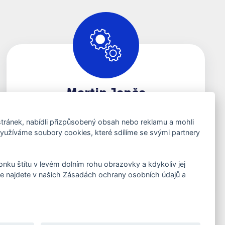
Martin Janča
Správa a servis
ránek, nabídli přizpůsobený obsah nebo reklamu a mohli
servis@wash-me.cz
užíváme soubory cookies, které sdílíme se svými partnery
+420 770 688 850
konku štítu v levém dolním rohu obrazovky a kdykoliv jej
e najdete v našich Zásadách ochrany osobních údajů a
Kontaktovat