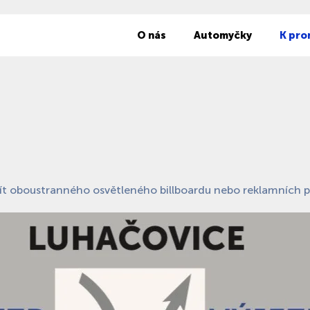
O nás
Automyčky
K pro
t oboustranného osvětleného billboardu nebo reklamních p