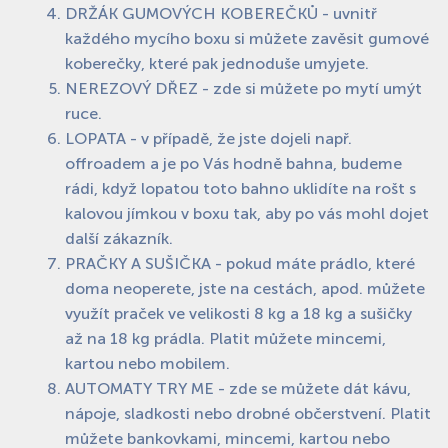
DRŽÁK GUMOVÝCH KOBEREČKŮ - uvnitř
každého mycího boxu si můžete zavěsit gumové
koberečky, které pak jednoduše umyjete.
NEREZOVÝ DŘEZ - zde si můžete po mytí umýt
ruce.
LOPATA - v případě, že jste dojeli např.
offroadem a je po Vás hodně bahna, budeme
rádi, když lopatou toto bahno uklidíte na rošt s
kalovou jímkou v boxu tak, aby po vás mohl dojet
další zákazník.
PRAČKY A SUŠIČKA - pokud máte prádlo, které
doma neoperete, jste na cestách, apod. můžete
využít praček ve velikosti 8 kg a 18 kg a sušičky
až na 18 kg prádla. Platit můžete mincemi,
kartou nebo mobilem.
AUTOMATY TRY ME - zde se můžete dát kávu,
nápoje, sladkosti nebo drobné občerstvení. Platit
můžete bankovkami, mincemi, kartou nebo