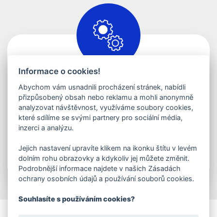
Informace o cookies!
Martin Janča
Abychom vám usnadnili procházení stránek, nabídli
Správa a servis
přizpůsobený obsah nebo reklamu a mohli anonymně
analyzovat návštěvnost, využíváme soubory cookies,
které sdílíme se svými partnery pro sociální média,
servis@wash-me.cz
inzerci a analýzu.
+420 770 688 850
Jejich nastavení upravíte klikem na ikonku štítu v levém
dolním rohu obrazovky a kdykoliv jej můžete změnit.
Kontaktovat
Podrobnější informace najdete v našich Zásadách
ochrany osobních údajů a používání souborů cookies.
Souhlasíte s používáním cookies?
© 2025 Wash me