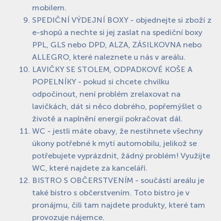
mobilem.
SPEDIČNÍ VÝDEJNÍ BOXY - objednejte si zboží z
e-shopů a nechte si jej zaslat na spediční boxy
PPL, GLS nebo DPD, ALZA, ZÁSILKOVNA nebo
ALLEGRO, které naleznete u nás v areálu.
LAVIČKY SE STOLEM, ODPADKOVÉ KOŠE A
POPELNÍKY - pokud si chcete chvilku
odpočinout, není problém zrelaxovat na
lavičkách, dát si něco dobrého, popřemýšlet o
životě a naplnění energií pokračovat dál.
WC - jestli máte obavy, že nestihnete všechny
úkony potřebné k mytí automobilu, jelikož se
potřebujete vyprázdnit, žádný problém! Využijte
WC, které najdete za kanceláří.
BISTRO S OBČERSTVENÍM - součástí areálu je
také bistro s občerstvením. Toto bistro je v
pronájmu, čili tam najdete produkty, které tam
provozuje nájemce.