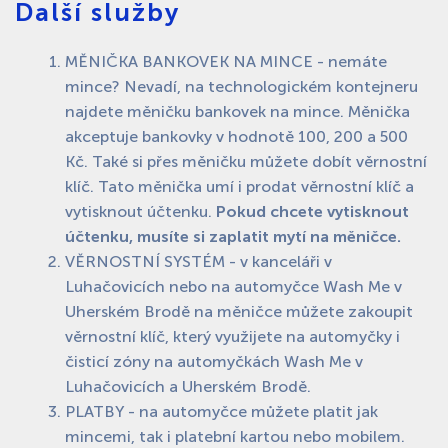
Další služby
MĚNIČKA BANKOVEK NA MINCE - nemáte
mince? Nevadí, na technologickém kontejneru
najdete měničku bankovek na mince. Měnička
akceptuje bankovky v hodnotě 100, 200 a 500
Kč. Také si přes měničku můžete dobít věrnostní
klíč. Tato měnička umí i prodat věrnostní klíč a
vytisknout účtenku.
Pokud chcete vytisknout
účtenku, musíte si zaplatit mytí na měničce.
VĚRNOSTNÍ SYSTÉM - v kanceláři v
Luhačovicích nebo na automyčce Wash Me v
Uherském Brodě na měničce můžete zakoupit
věrnostní klíč, který využijete na automyčky i
čisticí zóny na automyčkách Wash Me v
Luhačovicích a Uherském Brodě.
PLATBY - na automyčce můžete platit jak
mincemi, tak i platební kartou nebo mobilem.