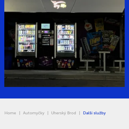
Home
Automyčky
Uherský Brod
Další služby