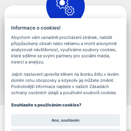
Informace o cookies!
Martin Janča
Abychom vám usnadnili procházení stránek, nabídli
Správa a servis
přizpůsobený obsah nebo reklamu a mohli anonymně
analyzovat návštěvnost, využíváme soubory cookies,
servis@wash-me.cz
které sdílíme se svými partnery pro sociální média,
inzerci a analýzu.
+420 770 688 850
Jejich nastavení upravíte klikem na ikonku štítu v levém
dolním rohu obrazovky a kdykoliv jej můžete změnit.
Kontaktovat
Podrobnější informace najdete v našich Zásadách
ochrany osobních údajů a používání souborů cookies.
Souhlasíte s používáním cookies?
© 2025 Wash me
Ano, souhlasím
O nás
Automyčky
K pronájmu
Pro investory
Videa